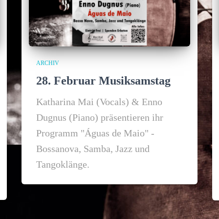
ARCHIV
28. Februar Musiksamstag
Katharina Mai (Vocals) & Enno
Dugnus (Piano) präsentieren ihr
Programm "Águas de Maio" -
Bossanova, Samba, Jazz und
Tangoklänge.