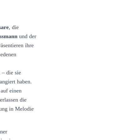
sare
, die
ussmann
und der
äsentieren ihre
iedenen
,
– die sie
rangiert haben.
 auf einen
erlassen die
lung in Melodie
iner