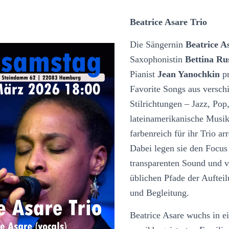
Beatrice Asare Trio
Die Sängernin
Beatrice A
Saxophonistin
Bettina R
Pianist
Jean Yanochkin
pr
Favorite Songs aus versch
Stilrichtungen – Jazz, Pop
lateinamerikanische Musik 
farbenreich für ihr Trio ar
Dabei legen sie den Focus
transparenten Sound und v
üblichen Pfade der Auftei
und Begleitung.
Beatrice Asare wuchs in e