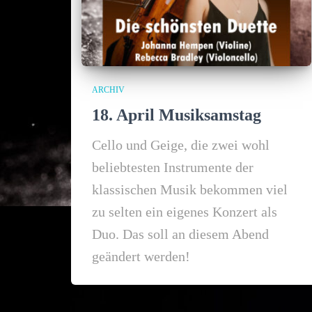
ARCHIV
18. April Musiksamstag
Cello und Geige, die zwei wohl
beliebtesten Instrumente der
klassischen Musik bekommen viel
zu selten ein eigenes Konzert als
Duo. Das soll an diesem Abend
geändert werden!