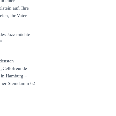
in einer
lstein auf. Ihre
ich, ihr Vater
des Jazz möchte
.”
densten
 „Cellofreunde
s in Hamburg –
ammer Steindamm 62