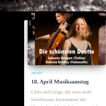
ARCHIV
18. April Musiksamstag
Cello und Geige, die zwei wohl
beliebtesten Instrumente der