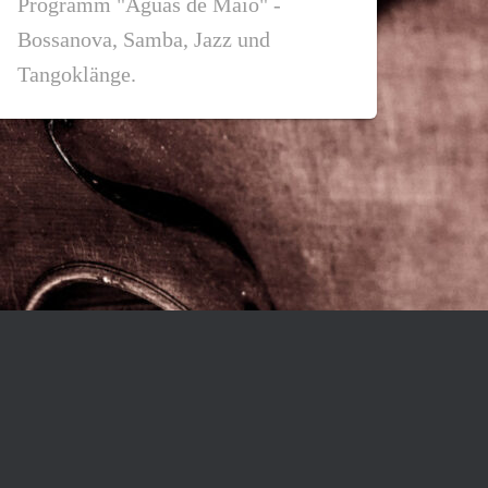
Programm "Águas de Maio" -
Bossanova, Samba, Jazz und
Tangoklänge.