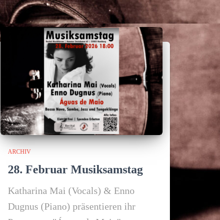
ARCHIV
28. Februar Musiksamstag
Katharina Mai (Vocals) & Enno
Dugnus (Piano) präsentieren ihr