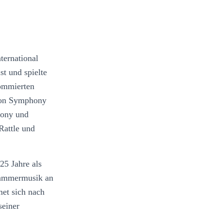
nternational
st und spielte
nommierten
don Symphony
ony und
Rattle und
 25 Jahre als
Kammermusik an
et sich nach
seiner