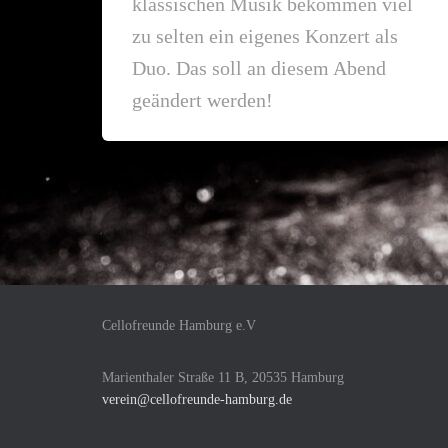
klassischen Musik bekommen viel
zu selten ein eigenes Konzert als
Duo. Das soll an diesem Abend
geändert werden!
Cellofreunde Hamburg e.V
Marienthaler Straße 11 B, 20535 Hamburg
verein@cellofreunde-hamburg.de