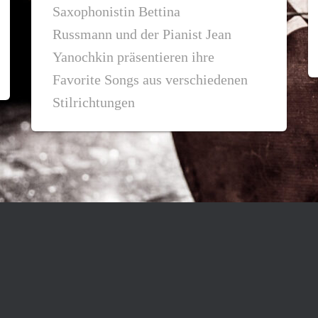
Saxophonistin Bettina
Russmann und der Pianist Jean
Yanochkin präsentieren ihre
Favorite Songs aus verschiedenen
Stilrichtungen